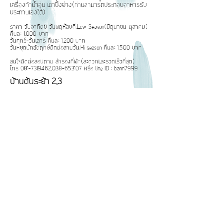
เครื่องทำน้ำอุ่น เตาปิ้งย่าง(ท่านสามารถประกอบอาหารรับ
ประทานเองได้)
ราคา วันอาทิตย์-วันพฤหัสบดี,Low Season(มิถุนายน-ตุลาคม)
คืนละ 1,000 บาท
วันศุกร์-วันเสาร์ คืนละ 1,200 บาท
วันหยุดนักขัตฤกษ์ติดต่อสามวัน,Hi season คืนละ 1,500 บาท
สนใจติดต่อสอบถาม สำรองที่พัก(สะดวกและรวดเร็วที่สุด)
โทร
081-7319462
,
038-653107
หรือ line ID : bann7999
บ้านต้นระย้า 2,3