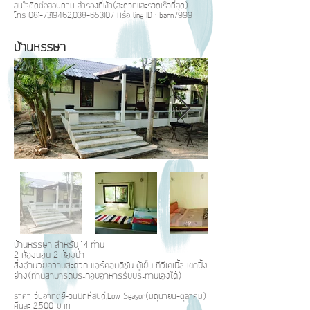
สนใจติดต่อสอบถาม สำรองที่พัก(สะดวกและรวดเร็วที่สุด)
โทร
081-7319462
,
038-653107
หรือ line ID : bann7999
บ้านหรรษา
บ้านหรรษา สำหรับ 14 ท่าน
2 ห้องนอน 2 ห้องน้ำ
สิ่งอำนวยความสะดวก แอร์คอนดิชัน ตู้เย็น ทีวีเคเบิ้ล เตาปิ้ง
ย่าง(ท่านสามารถประกอบอาหารรับประทานเองได้)
ราคา วันอาทิตย์-วันพฤหัสบดี,Low Season(มิถุนายน-ตุลาคม)
คืนละ 2,500 บาท