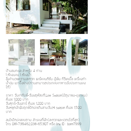
บ้านชมทะเล สำหรับ 4 ท่าน
1 ห้องนอน 1 ห้องน้ำ
สิ่งอำนวยความสะดวก แอร์คอนดิชัน ตู้เย็น ทีวีเคเบิ้ล เครื่องทำ
น้ำอุ่น เตาปิ้งย่าง(ท่านสามารถประกอบอาหารรับประทานเอง
ได้)
ราคา วันอาทิตย์-วันพฤหัสบดี,Low Season(มิถุนายน-ตุลาคม)
คืนละ 1,000 บาท
วันศุกร์-วันเสาร์ คืนละ 1,200 บาท
วันหยุดนักขัตฤกษ์ติดต่อเกินสามวัน,Hi season คืนละ 1,500
บาท
สนใจติดต่อสอบถาม สำรองที่พัก(สะดวกและรวดเร็วที่สุด)
โทร
081-7319462
,
038-653107
หรือ line ID : bann7999