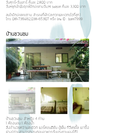
วันศุกร์-วันเสาร์ คืนละ 2,800 บาท
วันหยุดนักขัตฤกษ์ติดต่อสามวัน,Hi season คืนละ 3,300 บาท
สนใจติดต่อสอบถาม สำรองที่พัก(สะดวกและรวดเร็วที่สุด)
โทร
081-7319462
,
038-653107
หรือ line ID : bann7999
บ้านชวนชม
บ้านชวนชม สำหรับ 4 ท่าน
1 ห้องนอน 1 ห้องน้ำ
สิ่งอำนวยความสะดวก แอร์คอนดิชัน ตู้เย็น ทีวีเคเบิ้ล เตาปิ้ง
ย่าง(ท่านสามารถประกอบอาหารรับประทานเองได้)