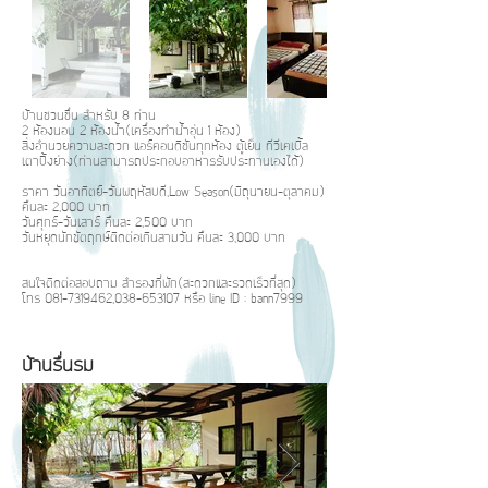
บ้านชวนชื่น สำหรับ 8 ท่าน
2 ห้องนอน 2 ห้องน้ำ(เครื่องทำน้ำอุ่น 1 ห้อง)
สิ่งอำนวยความสะดวก แอร์คอนดิชันทุกห้อง ตู้เย็น ทีวีเคเบิ้ล
เตาปิ้งย่าง(ท่านสามารถประกอบอาหารรับประทานเองได้)
ราคา วันอาทิตย์-วันพฤหัสบดี,Low Season(มิถุนายน-ตุลาคม)
คืนละ 2,000 บาท
วันศุกร์-วันเสาร์ คืนละ 2,500 บาท
วันหยุดนักขัตฤกษ์ติดต่อเกินสามวัน คืนละ 3,000 บาท
สนใจติดต่อสอบถาม สำรองที่พัก(สะดวกและรวดเร็วที่สุด)
โทร
081-7319462
,
038-653107
หรือ line ID : bann7999
บ้านรื่นรม