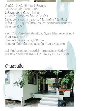
บ้านสีฟ้า สำหรับ 16 ท่าน 6 ห้องนอน
4 ห้องนอนเล็ก ห้องละ 2 ท่าน
2 ห้องนอนใหญ่ ห้องละ 4 ท่าน
4 ห้องน้ำ(มีเครื่องทำน้ำอุ่น 2 ห้องน้ำ)
สิ่งอำนวยความสะดวก แอร์คอนดิชัน ทุกห้อง ทีวีเคเบิ้ล 2
เครื่อง ตู้เย็น 2 ตู้ เตาปิ้งย่าง(ท่านสามารถประกอบอาหารรับ
ประทานเองได้)
ราคา
วันอาทิตย์-วันพฤหัสบดี,Low Season(มิถุนายน-ตุลาคม)
คืนละ 6,000 บาท
วันศุกร์-วันเสาร์ คืนละ 7,000 บาท
วันหยุดนักขัตฤกษ์ติดต่อเกินสามวัน คืนละ 7,500 บาท
สนใจติดต่อสอบถาม สำรองที่พัก(สะดวกและรวดเร็วที่สุด)
โทร
081-7319462
,
038-653107
หรือ line ID : bann7999
บ้านชวนชื่น