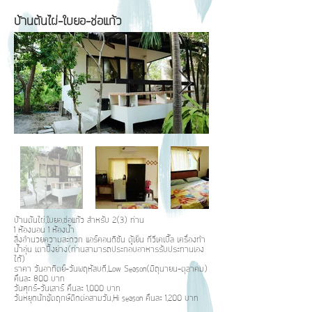
บ้านต้นไผ่-ใบยอ-ช่อแก้ว
บ้านต้นไผ่,ใบยอ,ช่อแก้ว สำหรับ 2(3) ท่าน
1 ห้องนอน 1 ห้องน้ำ
สิ่งอำนวยความสะดวก แอร์คอนดิชัน ตู้เย็น ทีวีเคเบิ้ล เครื่องทำ
น้ำอุ่น เตาปิ้งย่าง(ท่านสามารถประกอบอาหารรับประทานเอง
ได้)
ราคา วันอาทิตย์-วันพฤหัสบดี,Low Season(มิถุนายน-ตุลาคม)
คืนละ 800 บาท
วันศุกร์-วันเสาร์ คืนละ 1,000 บาท
วันหยุดนักขัตฤกษ์ติดต่อสามวัน,Hi season คืนละ 1,200 บาท