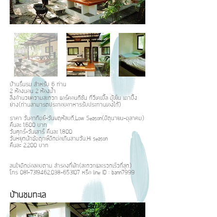
บ้านรื่นรม สำหรับ 6 ท่าน
2 ห้องนอน 2 ห้องน้ำ
สิ่งอำนวยความสะดวก แอร์คอนดิชัน ทีวีเคเบิ้ล ตู้เย็น เตาปิ้ง
ย่าง(ท่านสามารถประกอบอาหารรับประทานเองได้)
ราคา วันอาทิตย์-วันพฤหัสบดี,Low Season(มิถุนายน-ตุลาคม)
คืนละ 1,600 บาท
วันศุกร์-วันเสาร์ คืนละ 1,800
วันหยุดนักขัตฤกษ์ติดต่อเกินสามวัน,Hi season
คืนละ 2,200 บาท
สนใจติดต่อสอบถาม สำรองที่พัก(สะดวกและรวดเร็วที่สุด)
โทร
081-7319462
,
038-653107
หรือ line ID : bann7999
บ้านชมทะเล