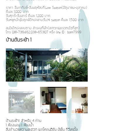
ราคา วันอาทิตย์-วันพฤหัสบดี,Low Season(มิถุนายน-ตุลาคม)
คืนละ 1,000 บาท
วันศุกร์-วันเสาร์ คืนละ 1,200 บาท
วันหยุดนักขัตฤกษ์ติดต่อสามวัน,Hi season คืนละ 1,500 บาท
สนใจติดต่อสอบถาม สำรองที่พัก(สะดวกและรวดเร็วที่สุด)
โทร
081-7319462
,
038-653107
หรือ line ID : bann7999
บ้านต้นรีะย้า 1
บ้านระย้า1 สำหรับ 4 ท่าน
1 ห้องนอน 1 ห้องน้ำ
สิ่งอำนวยความสะดวก แอร์คอนดิชัน ตู้เย็น ทีวีเคเบิ้ล